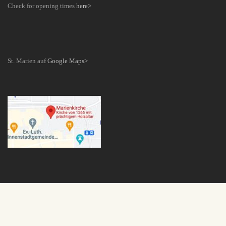
Check for opening times
here>
St. Marien auf
Google Maps>