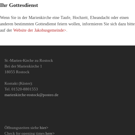
Ihr Gottesdienst
Wenn Sie in der Marienkirche eine Taufe, Hochzeit, Eheandacht oder einen
anderen bestimmten Gottesdienst feiern wollen, informieren Sie sich dazu bitte
auf der
Website der Jakobusgemeinde>
.
St.-Marien-Kirche zu Rostock
Bei der Marienkirche 1
18055 Rostock
Kontakt (Küster):
Tel. 01520-8801553
marienkirche-rostock@posteo.de
Öffnungszeiten siehe
hier>
Check for opening times
here>