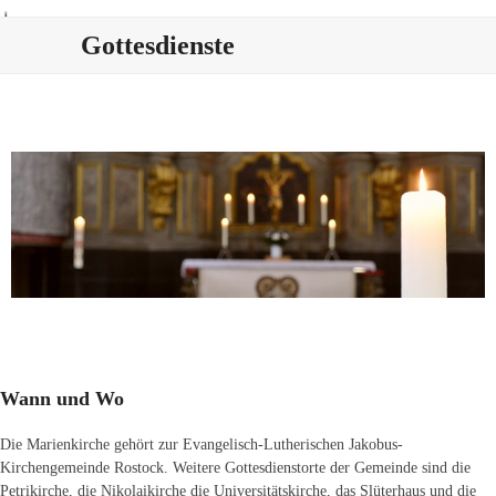
Skip
Open
Close
to
Gottesdienste
mobile
mobile
content
menu
menu
Wann und Wo
Die Marienkirche gehört zur Evangelisch-Lutherischen Jakobus-
Kirchengemeinde Rostock. Weitere Gottesdienstorte der Gemeinde sind die
Petrikirche, die Nikolaikirche die Universitätskirche, das Slüterhaus und die