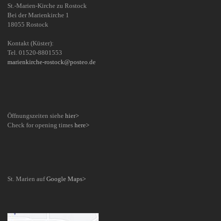
St.-Marien-Kirche zu Rostock
Bei der Marienkirche 1
18055 Rostock
Kontakt (Küster):
Tel. 01520-8801553
marienkirche-rostock@posteo.de
Öffnungszeiten siehe
hier>
Check for opening times
here>
St. Marien auf
Google Maps>