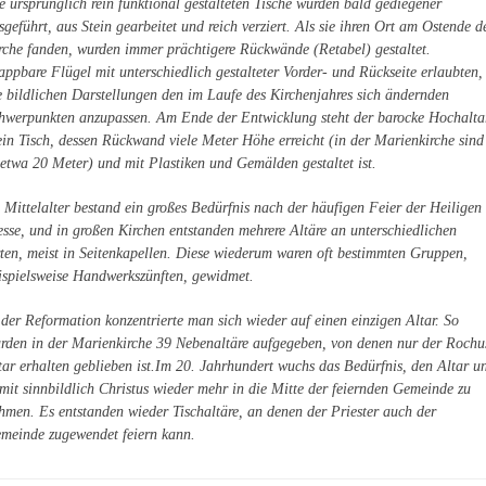
e ursprünglich rein funktional gestalteten Tische wurden bald gediegener
sgeführt, aus Stein gearbeitet und reich verziert. Als sie ihren Ort am Ostende d
rche fanden, wurden immer prächtigere Rückwände (Retabel) gestaltet.
appbare Flügel mit unterschiedlich gestalteter Vorder- und Rückseite erlaubten,
e bildlichen Darstellungen den im Laufe des Kirchenjahres sich ändernden
hwerpunkten anzupassen. Am Ende der Entwicklung steht der barocke Hochalta
ein Tisch, dessen Rückwand viele Meter Höhe erreicht (in der Marienkirche sind
 etwa 20 Meter) und mit Plastiken und Gemälden gestaltet ist.
 Mittelalter bestand ein großes Bedürfnis nach der häufigen Feier der Heiligen
sse, und in großen Kirchen entstanden mehrere Altäre an unterschiedlichen
ten, meist in Seitenkapellen. Diese wiederum waren oft bestimmten Gruppen,
ispielsweise Handwerkszünften, gewidmet.
 der Reformation konzentrierte man sich wieder auf einen einzigen Altar. So
rden in der Marienkirche 39 Nebenaltäre aufgegeben, von denen nur der Rochu
tar erhalten geblieben ist.Im 20. Jahrhundert wuchs das Bedürfnis, den Altar u
mit sinnbildlich Christus wieder mehr in die Mitte der feiernden Gemeinde zu
hmen. Es entstanden wieder Tischaltäre, an denen der Priester auch der
meinde zugewendet feiern kann.