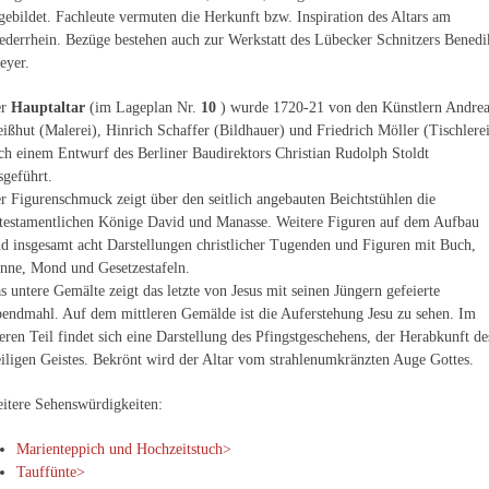
gebildet. Fachleute vermuten die Herkunft bzw. Inspiration des Altars am
ederrhein. Bezüge bestehen auch zur Werkstatt des Lübecker Schnitzers Benedi
eyer.
er
Hauptaltar
(im Lageplan Nr.
10
) wurde 1720-21 von den Künstlern Andrea
ißhut (Malerei), Hinrich Schaffer (Bildhauer) und Friedrich Möller (Tischlere
ch einem Entwurf des Berliner Baudirektors Christian Rudolph Stoldt
sgeführt.
r Figurenschmuck zeigt über den seitlich angebauten Beichtstühlen die
ttestamentlichen Könige David und Manasse. Weitere Figuren auf dem Aufbau
nd insgesamt acht Darstellungen christlicher Tugenden und Figuren mit Buch,
nne, Mond und Gesetzestafeln.
s untere Gemälte zeigt das letzte von Jesus mit seinen Jüngern gefeierte
endmahl. Auf dem mittleren Gemälde ist die Auferstehung Jesu zu sehen. Im
eren Teil findet sich eine Darstellung des Pfingstgeschehens, der Herabkunft de
iligen Geistes. Bekrönt wird der Altar vom strahlenumkränzten Auge Gottes.
itere Sehenswürdigkeiten:
Marienteppich und Hochzeitstuch>
Tauffünte>