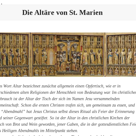
Skip
Open
Close
to
Die Altäre von St. Marien
mobile
mobile
content
menu
menu
s Wort Altar bezeichnet zunächst allgemein einen Opfertisch, wie er in
rschiedenen alten Religionen der Menschheit von Bedeutung war. Im christliche
brauch ist der Altar der Tisch der sich im Namen Jesu versammelnden
meinschaft. Schon die ersten Christen trafen sich, um gemeinsam zu essen, und
 “Abendmahl” hat Jesus Christus selbst dieses Ritual als Feier der Erinnerung
d seiner Gegenwart gestiftet. So ist der Altar in den christlichen Kirchen der
sch von Brot und Wein geworden, jener Gaben, die in der gottesdienstlichen Fei
s Heiligen Abendmahls im Mittelpunkt stehen.