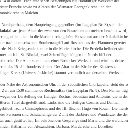
 1430 datiert. Fachleute sehen Beziehungen zur Hamburger Werkstatt des
ister Francke sowie zu Altären der Wismarer Georgenkirche und der
hanniskirche in Malchin.
 Nordquerhaus, dem Haupteingang gegenüber (im Lageplan Nr.
3
),steht der
kolaialtar
, jener Altar, der zwar von den Besuchern am meisten beachtet wird,
er eigentlich nicht in die Marienkirche gehört. Er stammt aus der Nikolaikirche
 er nach dem schweren Bombenangriff auf Rostock aus den Flammen gerettet
rde. Nach Kriegsende kam er in die Marienkirche. Die Predella befindet sich
mer noch in St. Nikolai, zwei Seitenflügel hängen im Nordschiff der
trikirche. Der Altar stammt aus einer Rostocker Werkstatt und wird ins dritte
ertel des 15. Jahrhunderts datiert. Der Altar in der Kirche des Klosters zum
iligen Kreuz (Universitätskirche) stammt vermutlich aus derselben Werkstatt.
 der Nähe der Astronomischen Uhr, in der südöstlichen Chorkapelle, steht der a
r Zeit um 1530 stammende
Rochusaltar
(im Lageplan Nr.
8
)
.
Den Namen träg
 wegen der Darstellung der Heiligen Rochus, Sebastian und Antonius, die in der
ttleren Tafel dargestellt sind. Links sind die Heiligen Cosmas und Damian
gebildet, rechts Christophorus und der Hl. Bischof Hugo von Rouen. Die meist
eser Personen sind Schutzheilige der Zunft der Barbiere und Wundärzte, die de
tar auch gestiftet hat. Im bekrönenden Gesprenge sind Maria und die weibliche
iligen Katharina von Alexandrien, Barbara, Margarethe und Dorothea