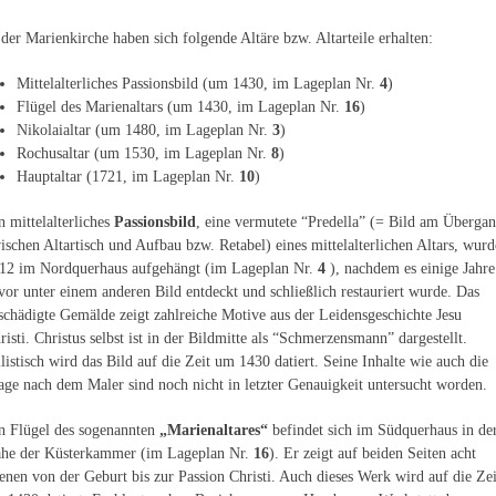
 der Marienkirche haben sich folgende Altäre bzw. Altarteile erhalten:
Mittelalterliches Passionsbild (um 1430, im Lageplan Nr.
4
)
Flügel des Marienaltars (um 1430, im Lageplan Nr.
16
)
Nikolaialtar (um 1480, im Lageplan Nr.
3
)
Rochusaltar (um 1530, im Lageplan Nr.
8
)
Hauptaltar (1721, im Lageplan Nr.
10
)
n mittelalterliches
Passionsbild
, eine vermutete “Predella” (= Bild am Überga
ischen Altartisch und Aufbau bzw. Retabel) eines mittelalterlichen Altars, wurd
12 im Nordquerhaus aufgehängt (im Lageplan Nr.
4
), nachdem es einige Jahre
vor unter einem anderen Bild entdeckt und schließlich restauriert wurde. Das
schädigte Gemälde zeigt zahlreiche Motive aus der Leidensgeschichte Jesu
risti. Christus selbst ist in der Bildmitte als “Schmerzensmann” dargestellt.
ilistisch wird das Bild auf die Zeit um 1430 datiert. Seine Inhalte wie auch die
age nach dem Maler sind noch nicht in letzter Genauigkeit untersucht worden.
n Flügel des sogenannten
„Marienaltares“
befindet sich im Südquerhaus in de
he der Küsterkammer (im Lageplan Nr.
16
). Er zeigt auf beiden Seiten acht
enen von der Geburt bis zur Passion Christi. Auch dieses Werk wird auf die Zei